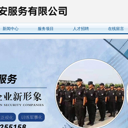
新闻中心
服务项目
人才招聘
在线留言