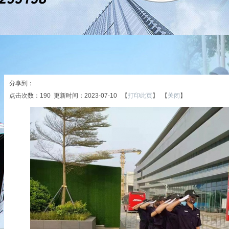
产品详细
分享到：
点击次数：
190
更新时间：2023-07-10 【
打印此页
】 【
关闭
】