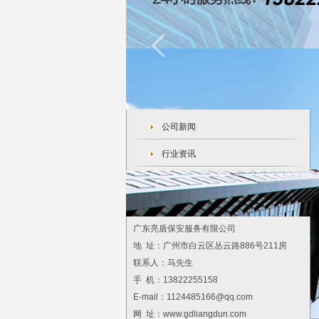
新闻中心
公司新闻
行业资讯
联系我们
广东亮盾保安服务有限公司
地 址：广州市白云区丛云路886号211房
联系人：马先生
手 机：13822255158
E-mail：1124485166@qq.com
网 址：www.gdliangdun.com